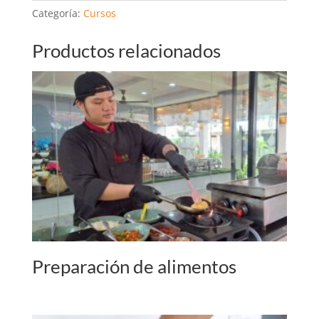
r
Categoría:
Cursos
n
a
Productos relacionados
t
i
v
e
:
Preparación de alimentos