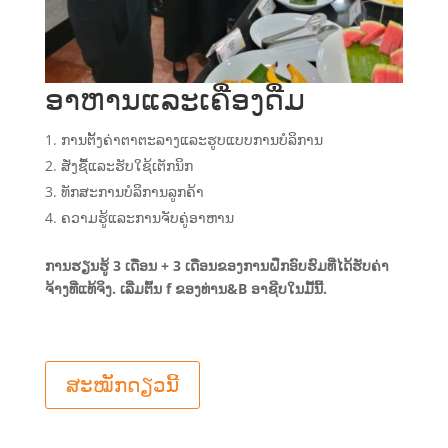
ອາຫານແລະເຄື່ອງດື່ມ
ການຕັ້ງຄ່າຕາຕະລາງແລະຮູບແບບການບໍລິການ
ສັ່ງຊື້ແລະຮັບໃຊ້ເຕັກນິກ
ທັກສະການບໍລິການລູກຄ້າ
ຄວາມຮູ້ແລະການຈັບຄູ່ອາຫານ
ການຮຽນຮູ້ 3 ເດືອນ + 3 ເດືອນຂອງການຝຶກອົບຮົມທີ່ໄດ້ຮັບຄ່າ
ຈ້າງທີ່ແທ້ຈິງ. ເລີ່ມຕົ້ນ f ຂອງທ່ານ&B ອາຊີບໃນມື້ນີ້.
A
ສະໝັກດຽວນີ້
l
t
e