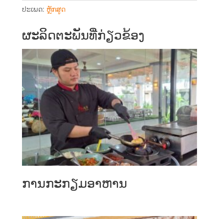
r
ປະເພດ:
ຫຼັກສູດ
n
a
ຜະ​ລິດ​ຕະ​ພັນ​ທີ່​ກ່ຽວ​ຂ້ອງ
t
i
v
e
:
ການກະກຽມອາຫານ