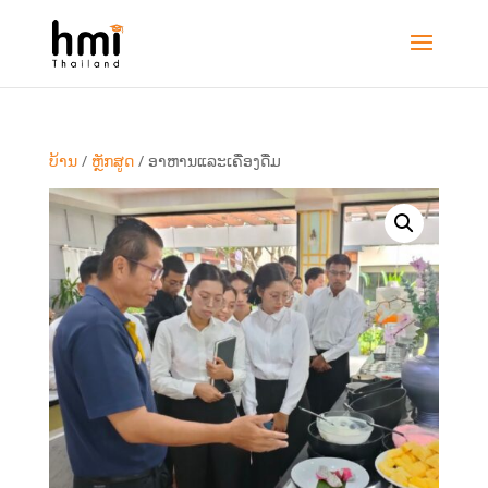
ບ້ານ
/
ຫຼັກສູດ
/ ອາຫານແລະເຄື່ອງດື່ມ