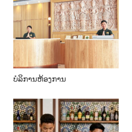
ບໍລິການຫ້ອງການ