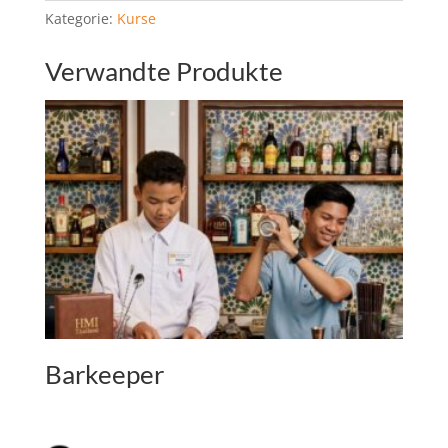
r
Kategorie:
Kurse
n
a
Verwandte Produkte
t
i
v
e
:
Barkeeper