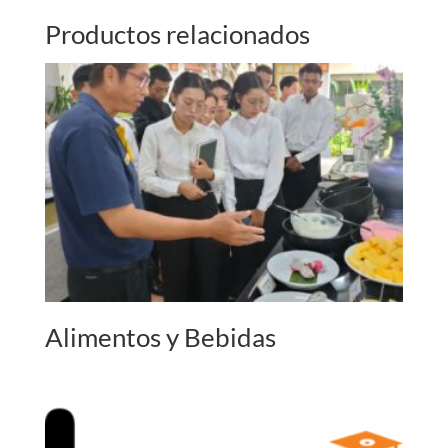
n
a
Productos relacionados
t
i
v
e
:
Alimentos y Bebidas